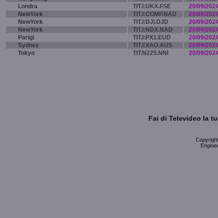
Londra
TIT.I:UKX.FSE
20/09/202
NewYork
TIT.I:COMP.NAD
20/09/202
NewYork
TIT.I:DJI.DJD
20/09/202
NewYork
TIT.I:NDX.NAD
20/09/202
Parigi
TIT.I:PX1.EUD
20/09/202
Sydney
TIT.I:XAO.AUS
20/09/202
Tokyo
TIT.N225.NNI
20/09/202
Fai di Televideo la 
Copyright 
Enginee