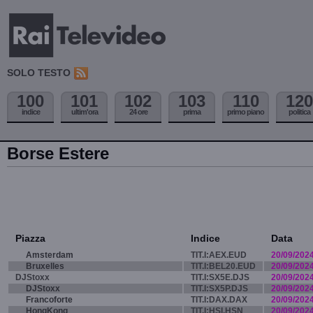
SOLO TESTO
100
101
102
103
110
120
indice
ultim'ora
24 ore
prima
primo piano
politica
Borse Estere
Piazza
Indice
Data
Amsterdam
TIT.I:AEX.EUD
20/09/202
Bruxelles
TIT.I:BEL20.EUD
20/09/202
DJStoxx
TIT.I:SX5E.DJS
20/09/202
DJStoxx
TIT.I:SX5P.DJS
20/09/202
Francoforte
TIT.I:DAX.DAX
20/09/202
HongKong
TIT.I:HSI.HSN
20/09/202