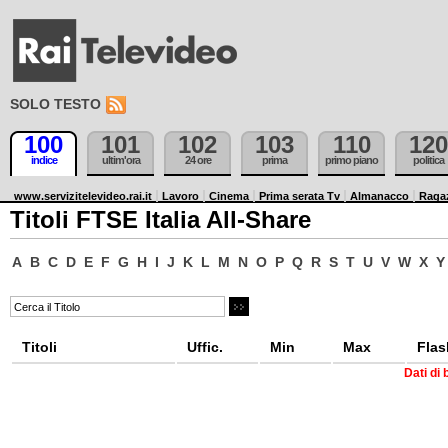
SOLO TESTO
100
101
102
103
110
120
indice
ultim'ora
24 ore
prima
primo piano
politica
www.servizitelevideo.rai.it
Lavoro
Cinema
Prima serata Tv
Almanacco
Raga
Titoli FTSE Italia All-Share
A
B
C
D
E
F
G
H
I
J
K
L
M
N
O
P
Q
R
S
T
U
V
W
X
Y
Titoli
Uffic.
Min
Max
Flas
Dati di 