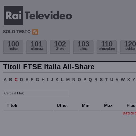
SOLO TESTO
100
101
102
103
110
120
indice
ultim'ora
24 ore
prima
primo piano
politica
Titoli FTSE Italia All-Share
A
B
C
D
E
F
G
H
I
J
K
L
M
N
O
P
Q
R
S
T
U
V
W
X
Y
Titoli
Uffic.
Min
Max
Flas
Dati di 