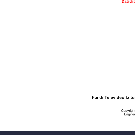
Dati di 
Fai di Televideo la 
Copyright 
Enginee