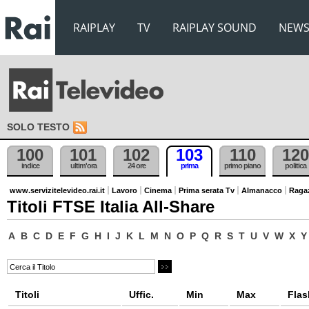
RAIPLAY
TV
RAIPLAY SOUND
NEW
SOLO TESTO
100
101
102
103
110
120
indice
ultim'ora
24 ore
prima
primo piano
politica
www.servizitelevideo.rai.it
Lavoro
Cinema
Prima serata Tv
Almanacco
Raga
Titoli FTSE Italia All-Share
A
B
C
D
E
F
G
H
I
J
K
L
M
N
O
P
Q
R
S
T
U
V
W
X
Y
Titoli
Uffic.
Min
Max
Flas