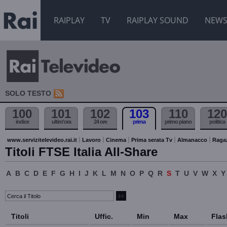
RAIPLAY
TV
RAIPLAY SOUND
NEW
SOLO TESTO
100
101
102
103
110
120
indice
ultim'ora
24 ore
prima
primo piano
politica
www.servizitelevideo.rai.it
Lavoro
Cinema
Prima serata Tv
Almanacco
Raga
Titoli FTSE Italia All-Share
A
B
C
D
E
F
G
H
I
J
K
L
M
N
O
P
Q
R
S
T
U
V
W
X
Y
Titoli
Uffic.
Min
Max
Flas