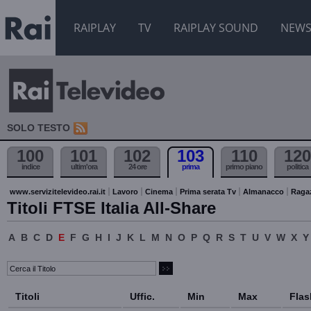
RAIPLAY
TV
RAIPLAY SOUND
NEW
SOLO TESTO
100
101
102
103
110
120
indice
ultim'ora
24 ore
prima
primo piano
politica
www.servizitelevideo.rai.it
Lavoro
Cinema
Prima serata Tv
Almanacco
Raga
Titoli FTSE Italia All-Share
A
B
C
D
E
F
G
H
I
J
K
L
M
N
O
P
Q
R
S
T
U
V
W
X
Y
Titoli
Uffic.
Min
Max
Flas