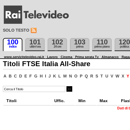
SOLO TESTO
100
101
102
103
110
120
indice
ultim'ora
24 ore
prima
primo piano
politica
www.servizitelevideo.rai.it
Lavoro
Cinema
Prima serata Tv
Almanacco
Raga
Titoli FTSE Italia All-Share
A
B
C
D
E
F
G
H
I
J
K
L
M
N
O
P
Q
R
S
T
U
V
W
X
Titoli
Uffic.
Min
Max
Flas
Dati di 