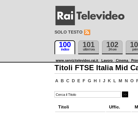
SOLO TESTO
100
101
102
10
indice
ultim'ora
24 ore
pri
www.servizitelevideo.rai.it
Lavoro
Cinema
Prim
Titoli FTSE Italia Mid C
A
B
C
D
E
F
G
H
I
J
K
L
M
N
O
Titoli
Uffic.
M