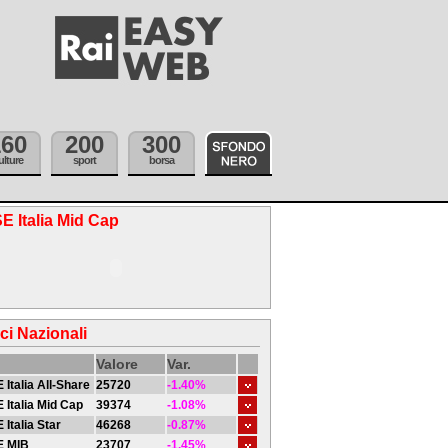
160
200
300
ulture
sport
borsa
E Italia Mid Cap
ici Nazionali
Valore
Var.
 Italia All-Share
25720
-1.40%
 Italia Mid Cap
39374
-1.08%
 Italia Star
46268
-0.87%
E MIB
23707
-1.45%