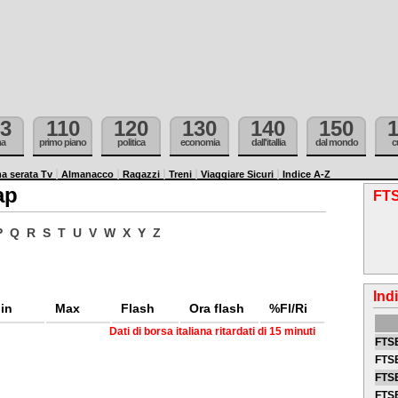
3
110
120
130
140
150
ma
primo piano
politica
economia
dall'itallia
dal mondo
c
a serata Tv
Almanacco
Ragazzi
Treni
Viaggiare Sicuri
Indice A-Z
ap
FTS
P
Q
R
S
T
U
V
W
X
Y
Z
Ind
in
Max
Flash
Ora flash
%Fl/Ri
Dati di borsa italiana ritardati di 15 minuti
FTSE
FTSE
FTSE
FTS