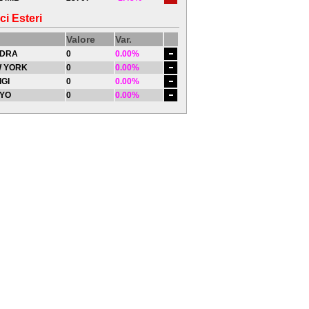
ci Esteri
Valore
Var.
DRA
0
0.00%
 YORK
0
0.00%
IGI
0
0.00%
YO
0
0.00%