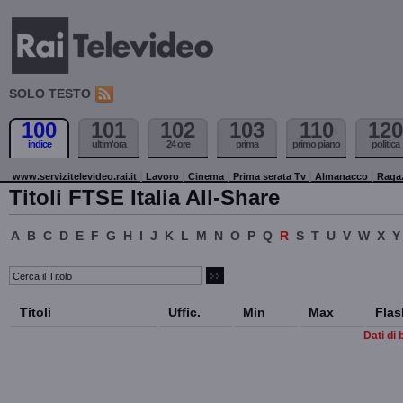
SOLO TESTO
100
101
102
103
110
120
indice
ultim'ora
24 ore
prima
primo piano
politica
www.servizitelevideo.rai.it
Lavoro
Cinema
Prima serata Tv
Almanacco
Raga
Titoli FTSE Italia All-Share
A
B
C
D
E
F
G
H
I
J
K
L
M
N
O
P
Q
R
S
T
U
V
W
X
Y
Titoli
Uffic.
Min
Max
Flas
Dati di 