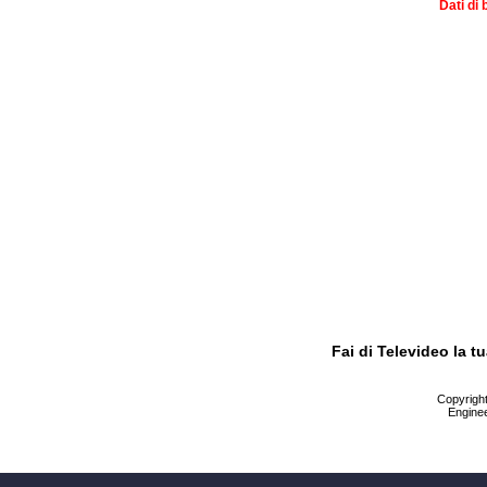
Dati di 
Fai di Televideo la 
Copyright 
Enginee