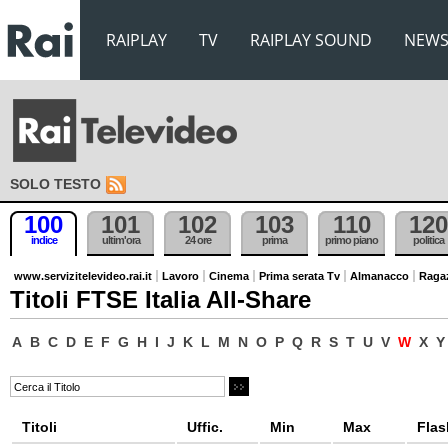
RAIPLAY
TV
RAIPLAY SOUND
NEW
SOLO TESTO
100
101
102
103
110
120
indice
ultim'ora
24 ore
prima
primo piano
politica
www.servizitelevideo.rai.it
Lavoro
Cinema
Prima serata Tv
Almanacco
Raga
Titoli FTSE Italia All-Share
A
B
C
D
E
F
G
H
I
J
K
L
M
N
O
P
Q
R
S
T
U
V
W
X
Y
Titoli
Uffic.
Min
Max
Flas