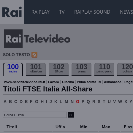
RAIPLAY
TV
RAIPLAY SOUND
NEW
SOLO TESTO
100
101
102
103
110
120
indice
ultim'ora
24 ore
prima
primo piano
politica
www.servizitelevideo.rai.it
Lavoro
Cinema
Prima serata Tv
Almanacco
Raga
Titoli FTSE Italia All-Share
A
B
C
D
E
F
G
H
I
J
K
L
M
N
O
P
Q
R
S
T
U
V
W
X
Y
Titoli
Uffic.
Min
Max
Flas