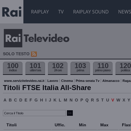
RAIPLAY
TV
RAIPLAY SOUND
NEW
SOLO TESTO
100
101
102
103
110
120
indice
ultim'ora
24 ore
prima
primo piano
politica
www.servizitelevideo.rai.it
Lavoro
Cinema
Prima serata Tv
Almanacco
Raga
Titoli FTSE Italia All-Share
A
B
C
D
E
F
G
H
I
J
K
L
M
N
O
P
Q
R
S
T
U
V
W
X
Y
Titoli
Uffic.
Min
Max
Flas