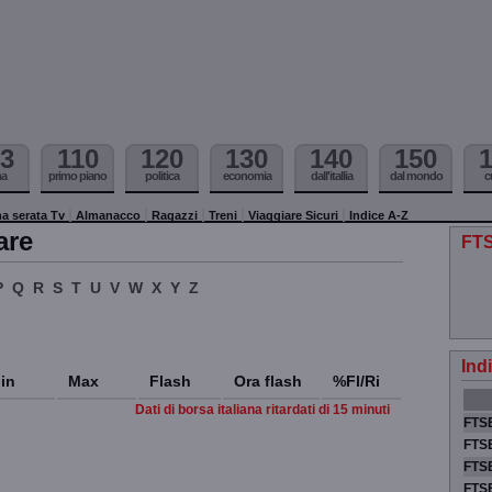
3
110
120
130
140
150
ma
primo piano
politica
economia
dall'itallia
dal mondo
c
a serata Tv
Almanacco
Ragazzi
Treni
Viaggiare Sicuri
Indice A-Z
are
FTS
P
Q
R
S
T
U
V
W
X
Y
Z
Ind
in
Max
Flash
Ora flash
%Fl/Ri
Dati di borsa italiana ritardati di 15 minuti
FTSE
FTSE
FTSE
FTS