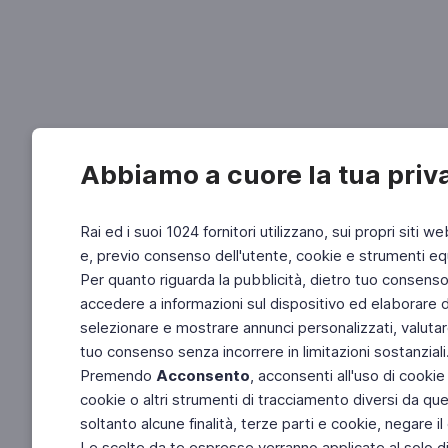
Abbiamo a cuore la tua priv
Rai ed i suoi 1024 fornitori utilizzano, sui propri siti we
e, previo consenso dell'utente, cookie e strumenti equ
Per quanto riguarda la pubblicità, dietro tuo consenso, 
accedere a informazioni sul dispositivo ed elaborare dati
selezionare e mostrare annunci personalizzati, valutar
tuo consenso senza incorrere in limitazioni sostanziali
Premendo
Acconsento
, acconsenti all'uso di cookie
cookie o altri strumenti di tracciamento diversi da quel
soltanto alcune finalità, terze parti e cookie, negare
Le scelte da te espresse verranno applicate al solo dis