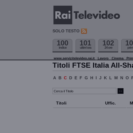
SOLO TESTO
100
101
102
10
indice
ultim'ora
24 ore
pri
www.servizitelevideo.rai.it
Lavoro
Cinema
Prim
Titoli FTSE Italia All-Sh
A
B
C
D
E
F
G
H
I
J
K
L
M
N
O
Titoli
Uffic.
M