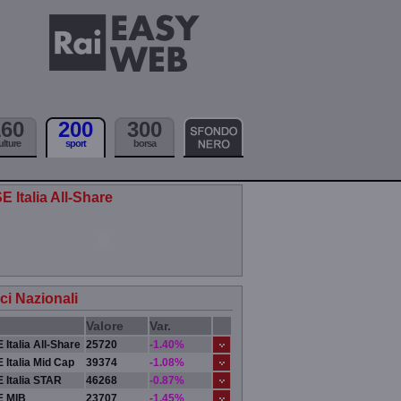
160
200
300
ulture
sport
borsa
E Italia All-Share
ici Nazionali
Valore
Var.
 Italia All-Share
25720
-1.40%
 Italia Mid Cap
39374
-1.08%
 Italia STAR
46268
-0.87%
E MIB
23707
-1.45%