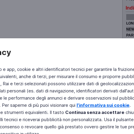
Indi
LON
NEW
PAR
TOK
acy
b e app, cookie e altri identificatori tecnici per garantire la fruizion
Fai di Televideo la tua Home Page
Chi Siamo
Scrivici
ivalenti, anche di terzi, per misurare il consumo e proporre pubbli
Rai e terzi selezionati possono utilizzare dati di geolocalizzazione,
Copyright © 2011 Rai - Tutti i diritti riservati
Engineered by RAI - Reti e Piattaforme
 personali (es. dati di navigazione, identificatori derivati dall'auten
e le performance degli annunci e derivare osservazioni sul pubblico
. Per saperne di più puoi visionare qui
l'informativa sui cookie
.
 e strumenti equivalenti. Il tasto
Continua senza accettare
chiu
li tecnici e riceverai pubblicità non personalizzata. Usa il pulsant
 il consenso o revocare quello già prestato ovvero gestire le tue p
positivo in utilizzo.