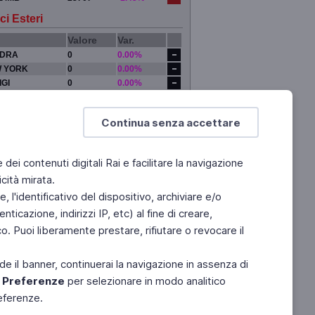
ci Esteri
Valore
Var.
DRA
0
0.00%
 YORK
0
0.00%
IGI
0
0.00%
YO
0
0.00%
Continua senza accettare
e dei contenuti digitali Rai e facilitare la navigazione
cità mirata.
 l'identificativo del dispositivo, archiviare e/o
ticazione, indirizzi IP, etc) al fine di creare,
. Puoi liberamente prestare, rifiutare o revocare il
de il banner, continuerai la navigazione in assenza di
e
Preferenze
per selezionare in modo analitico
referenze.