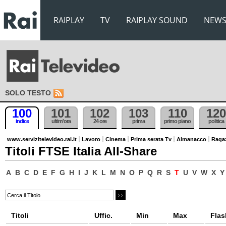
RAIPLAY
TV
RAIPLAY SOUND
NEW
SOLO TESTO
100
101
102
103
110
120
indice
ultim'ora
24 ore
prima
primo piano
politica
www.servizitelevideo.rai.it
Lavoro
Cinema
Prima serata Tv
Almanacco
Raga
Titoli FTSE Italia All-Share
A
B
C
D
E
F
G
H
I
J
K
L
M
N
O
P
Q
R
S
T
U
V
W
X
Y
Titoli
Uffic.
Min
Max
Flas