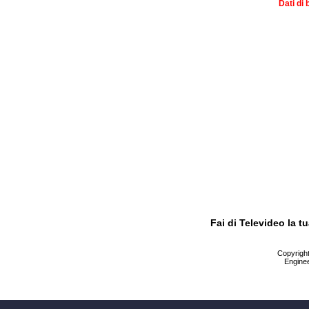
Dati di 
Fai di Televideo la 
Copyright 
Enginee