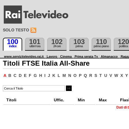
SOLO TESTO
100
101
102
103
110
120
indice
ultim'ora
24 ore
prima
primo piano
politica
www.servizitelevideo.rai.it
Lavoro
Cinema
Prima serata Tv
Almanacco
Raga
Titoli FTSE Italia All-Share
A
B
C
D
E
F
G
H
I
J
K
L
M
N
O
P
Q
R
S
T
U
V
W
X
Y
Titoli
Uffic.
Min
Max
Flas
Dati di 