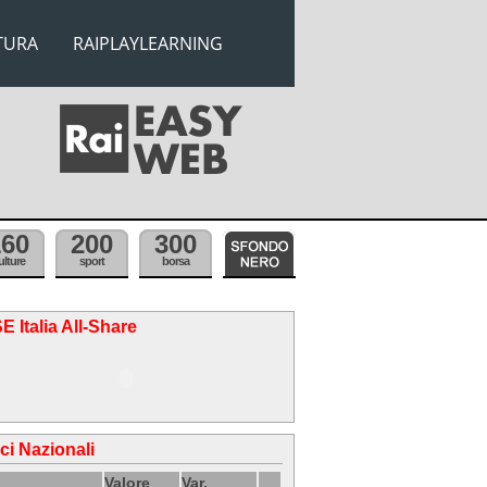
TURA
RAIPLAYLEARNING
160
200
300
ulture
sport
borsa
E Italia All-Share
ici Nazionali
Valore
Var.