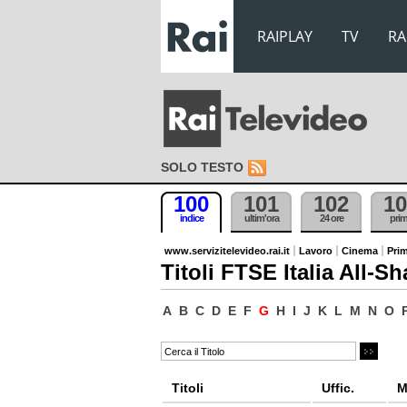
RAIPLAY
TV
RA
SOLO TESTO
100
101
102
10
indice
ultim'ora
24 ore
pri
www.servizitelevideo.rai.it
Lavoro
Cinema
Prim
Titoli FTSE Italia All-Sh
A
B
C
D
E
F
G
H
I
J
K
L
M
N
O
Titoli
Uffic.
M