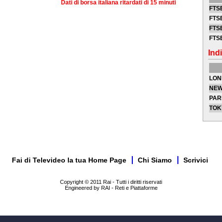
Dati di borsa italiana ritardati di 15 minuti
FTSE
FTSE
FTSE
FTS
Indi
LON
NEW
PAR
TOK
Fai di Televideo la tua Home Page
Chi Siamo
Scrivici
Copyright © 2011 Rai - Tutti i diritti riservati
Engineered by RAI - Reti e Piattaforme