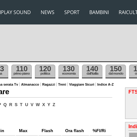
IPLAY SOUND
NEWS
SPORT
BAMBINI
RAICUL
3
110
120
130
140
150
ma
primo piano
politica
economia
dall'itallia
dal mondo
c
a serata Tv
Almanacco
Ragazzi
Treni
Viaggiare Sicuri
Indice A-Z
are
FTS
P
Q
R
S
T
U
V
W
X
Y
Z
Ind
in
Max
Flash
Ora flash
%Fl/Ri