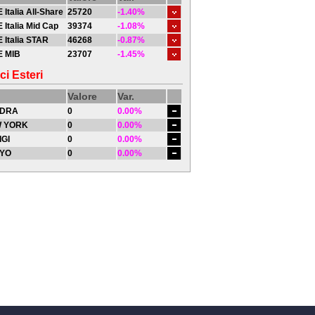
 Italia All-Share
25720
-1.40%
 Italia Mid Cap
39374
-1.08%
 Italia STAR
46268
-0.87%
E MIB
23707
-1.45%
ci Esteri
Valore
Var.
DRA
0
0.00%
 YORK
0
0.00%
IGI
0
0.00%
YO
0
0.00%