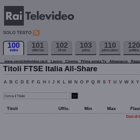
SOLO TESTO
100
101
102
103
110
120
indice
ultim'ora
24 ore
prima
primo piano
politica
www.servizitelevideo.rai.it
Lavoro
Cinema
Prima serata Tv
Almanacco
Raga
Titoli FTSE Italia All-Share
A
B
C
D
E
F
G
H
I
J
K
L
M
N
O
P
Q
R
S
T
U
V
W
X
Y
Titoli
Uffic.
Min
Max
Flas
Dati di 