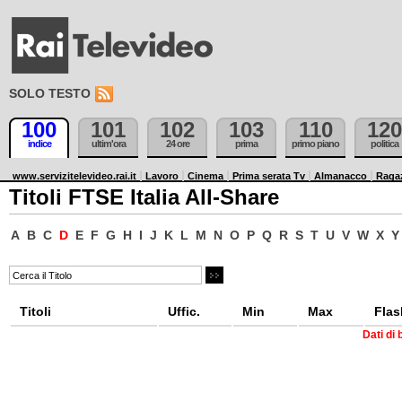
SOLO TESTO
100
101
102
103
110
120
indice
ultim'ora
24 ore
prima
primo piano
politica
www.servizitelevideo.rai.it
Lavoro
Cinema
Prima serata Tv
Almanacco
Raga
Titoli FTSE Italia All-Share
A
B
C
D
E
F
G
H
I
J
K
L
M
N
O
P
Q
R
S
T
U
V
W
X
Y
Titoli
Uffic.
Min
Max
Flas
Dati di 