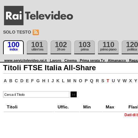
SOLO TESTO
100
101
102
103
110
120
indice
ultim'ora
24 ore
prima
primo piano
politica
www.servizitelevideo.rai.it
Lavoro
Cinema
Prima serata Tv
Almanacco
Raga
Titoli FTSE Italia All-Share
A
B
C
D
E
F
G
H
I
J
K
L
M
N
O
P
Q
R
S
T
U
V
W
X
Y
Titoli
Uffic.
Min
Max
Flas
Dati di 