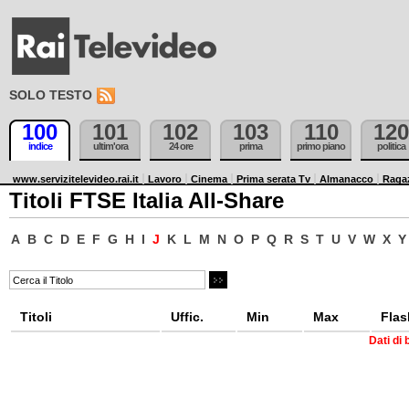
SOLO TESTO
100
101
102
103
110
120
indice
ultim'ora
24 ore
prima
primo piano
politica
www.servizitelevideo.rai.it
Lavoro
Cinema
Prima serata Tv
Almanacco
Raga
Titoli FTSE Italia All-Share
A
B
C
D
E
F
G
H
I
J
K
L
M
N
O
P
Q
R
S
T
U
V
W
X
Y
Titoli
Uffic.
Min
Max
Flas
Dati di 