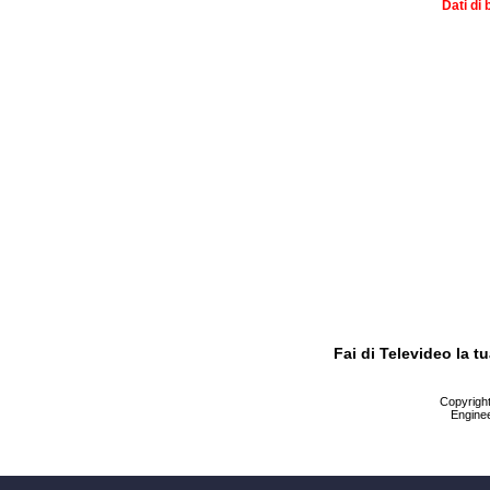
Dati di 
Fai di Televideo la 
Copyright 
Enginee