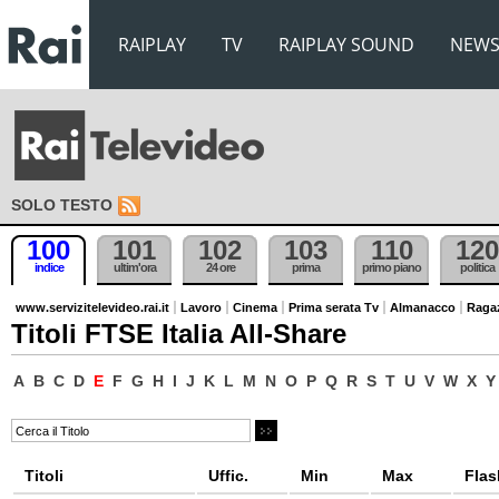
RAIPLAY
TV
RAIPLAY SOUND
NEW
SOLO TESTO
100
101
102
103
110
120
indice
ultim'ora
24 ore
prima
primo piano
politica
www.servizitelevideo.rai.it
Lavoro
Cinema
Prima serata Tv
Almanacco
Raga
Titoli FTSE Italia All-Share
A
B
C
D
E
F
G
H
I
J
K
L
M
N
O
P
Q
R
S
T
U
V
W
X
Y
Titoli
Uffic.
Min
Max
Flas