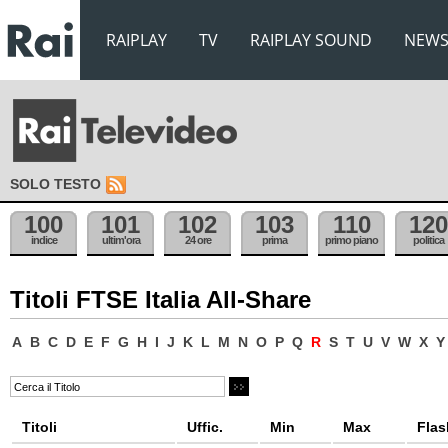
RAIPLAY
TV
RAIPLAY SOUND
NEW
SOLO TESTO
100
101
102
103
110
120
indice
ultim'ora
24 ore
prima
primo piano
politica
Titoli FTSE Italia All-Share
A
B
C
D
E
F
G
H
I
J
K
L
M
N
O
P
Q
R
S
T
U
V
W
X
Y
Titoli
Uffic.
Min
Max
Flas