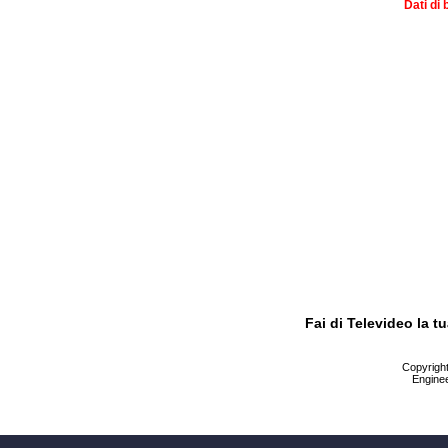
Dati di 
Fai di Televideo la 
Copyright 
Enginee