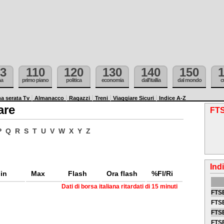
3
110
120
130
140
150
ma
primo piano
politica
economia
dall'itallia
dal mondo
c
a serata Tv
Almanacco
Ragazzi
Treni
Viaggiare Sicuri
Indice A-Z
are
FTS
P
Q
R
S
T
U
V
W
X
Y
Z
Ind
in
Max
Flash
Ora flash
%Fl/Ri
Dati di borsa italiana ritardati di 15 minuti
FTSE
FTSE
FTSE
FTS