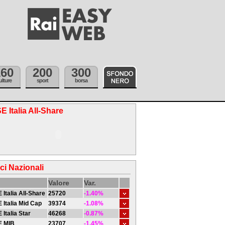
160
200
300
ulture
sport
borsa
E Italia All-Share
ici Nazionali
Valore
Var.
 Italia All-Share
25720
-1.40%
 Italia Mid Cap
39374
-1.08%
 Italia Star
46268
-0.87%
E MIB
23707
-1.45%