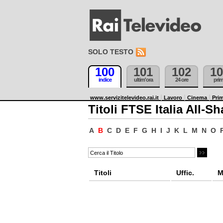
SOLO TESTO
100
101
102
10
indice
ultim'ora
24 ore
pri
www.servizitelevideo.rai.it
Lavoro
Cinema
Prim
Titoli FTSE Italia All-Sh
A
B
C
D
E
F
G
H
I
J
K
L
M
N
O
Titoli
Uffic.
M