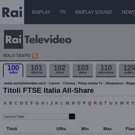
RAIPLAY
TV
RAIPLAY SOUND
NEW
SOLO TESTO
100
101
102
103
110
120
indice
ultim'ora
24 ore
prima
primo piano
politica
www.servizitelevideo.rai.it
Lavoro
Cinema
Prima serata Tv
Almanacco
Raga
Titoli FTSE Italia All-Share
A
B
C
D
E
F
G
H
I
J
K
L
M
N
O
P
Q
R
S
T
U
V
W
X
Y
Titoli
Uffic.
Min
Max
Flas