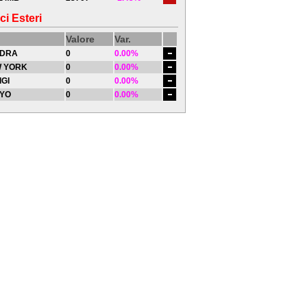
ci Esteri
Valore
Var.
DRA
0
0.00%
 YORK
0
0.00%
IGI
0
0.00%
YO
0
0.00%