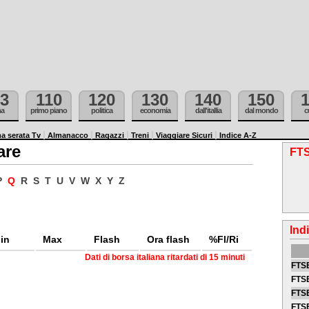
3
110
120
130
140
150
ma
primo piano
politica
economia
dall'itallia
dal mondo
c
a serata Tv
Almanacco
Ragazzi
Treni
Viaggiare Sicuri
Indice A-Z
are
FTS
P
Q
R
S
T
U
V
W
X
Y
Z
Ind
in
Max
Flash
Ora flash
%Fl/Ri
Dati di borsa italiana ritardati di 15 minuti
FTSE
FTSE
FTSE
FTS