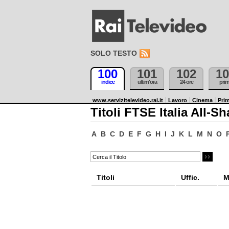
SOLO TESTO
100
101
102
10
indice
ultim'ora
24 ore
pri
www.servizitelevideo.rai.it
Lavoro
Cinema
Prim
Titoli FTSE Italia All-Sh
A
B
C
D
E
F
G
H
I
J
K
L
M
N
O
Titoli
Uffic.
M