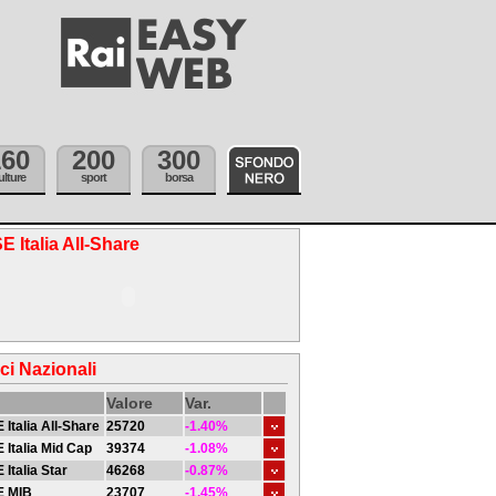
160
200
300
ulture
sport
borsa
E Italia All-Share
ici Nazionali
Valore
Var.
 Italia All-Share
25720
-1.40%
 Italia Mid Cap
39374
-1.08%
 Italia Star
46268
-0.87%
E MIB
23707
-1.45%