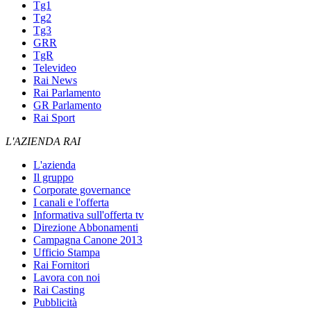
Tg1
Tg2
Tg3
GRR
TgR
Televideo
Rai News
Rai Parlamento
GR Parlamento
Rai Sport
L'AZIENDA RAI
L'azienda
Il gruppo
Corporate governance
I canali e l'offerta
Informativa sull'offerta tv
Direzione Abbonamenti
Campagna Canone 2013
Ufficio Stampa
Rai Fornitori
Lavora con noi
Rai Casting
Pubblicità