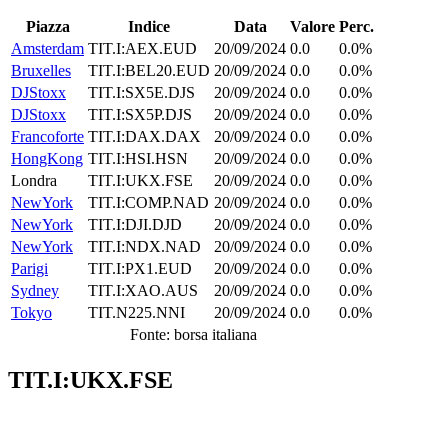
Piazza
Indice
Data
Valore
Perc.
Amsterdam
TIT.I:AEX.EUD
20/09/2024
0.0
0.0%
Bruxelles
TIT.I:BEL20.EUD
20/09/2024
0.0
0.0%
DJStoxx
TIT.I:SX5E.DJS
20/09/2024
0.0
0.0%
DJStoxx
TIT.I:SX5P.DJS
20/09/2024
0.0
0.0%
Francoforte
TIT.I:DAX.DAX
20/09/2024
0.0
0.0%
HongKong
TIT.I:HSI.HSN
20/09/2024
0.0
0.0%
Londra
TIT.I:UKX.FSE
20/09/2024
0.0
0.0%
NewYork
TIT.I:COMP.NAD
20/09/2024
0.0
0.0%
NewYork
TIT.I:DJI.DJD
20/09/2024
0.0
0.0%
NewYork
TIT.I:NDX.NAD
20/09/2024
0.0
0.0%
Parigi
TIT.I:PX1.EUD
20/09/2024
0.0
0.0%
Sydney
TIT.I:XAO.AUS
20/09/2024
0.0
0.0%
Tokyo
TIT.N225.NNI
20/09/2024
0.0
0.0%
Fonte: borsa italiana
TIT.I:UKX.FSE