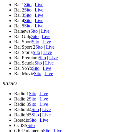
Rai 1
Sito
|
Live
Rai 2
Sito
|
Live
Rai 3
Sito
|
Live
Rai 4
Sito
|
Live
Rai 5
Sito
|
Live
Rainews
Sito
|
Live
Rai Gulp
Sito
|
Live
Rai Sport
Sito
|
Live
Rai Sport 2
Sito
|
Live
Rai Storia
Sito
|
Live
Rai Premium
Sito
|
Live
Rai Scuola
Sito
|
Live
Rai YoYo
Sito
|
Live
Rai Movie
Sito
|
Live
RADIO
Radio 1
Sito
|
Live
Radio 2
Sito
|
Live
Radio 3
Sito
|
Live
Radiofd4
Sito
|
Live
Radiofd5
Sito
|
Live
Isoradio
Sito
|
Live
CCISS
Sito
GR Parlamento
Sito
|
Live