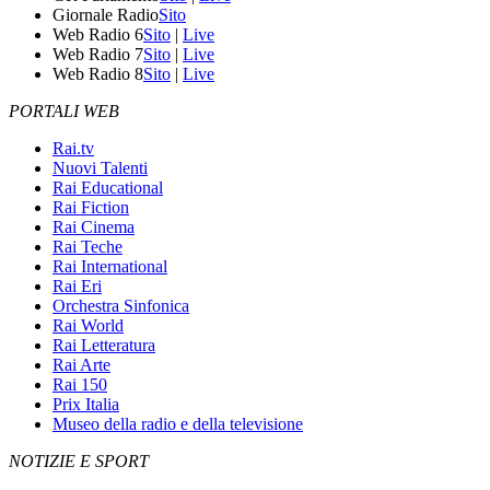
Giornale Radio
Sito
Web Radio 6
Sito
|
Live
Web Radio 7
Sito
|
Live
Web Radio 8
Sito
|
Live
PORTALI WEB
Rai.tv
Nuovi Talenti
Rai Educational
Rai Fiction
Rai Cinema
Rai Teche
Rai International
Rai Eri
Orchestra Sinfonica
Rai World
Rai Letteratura
Rai Arte
Rai 150
Prix Italia
Museo della radio e della televisione
NOTIZIE E SPORT