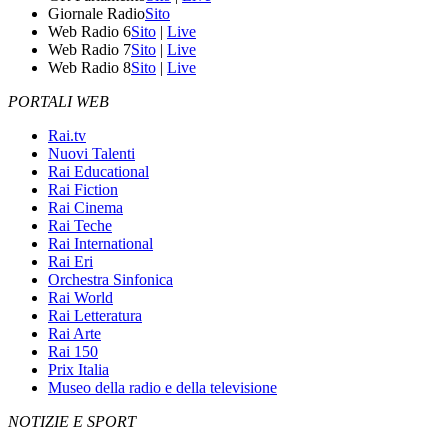
Giornale Radio
Sito
Web Radio 6
Sito
|
Live
Web Radio 7
Sito
|
Live
Web Radio 8
Sito
|
Live
PORTALI WEB
Rai.tv
Nuovi Talenti
Rai Educational
Rai Fiction
Rai Cinema
Rai Teche
Rai International
Rai Eri
Orchestra Sinfonica
Rai World
Rai Letteratura
Rai Arte
Rai 150
Prix Italia
Museo della radio e della televisione
NOTIZIE E SPORT