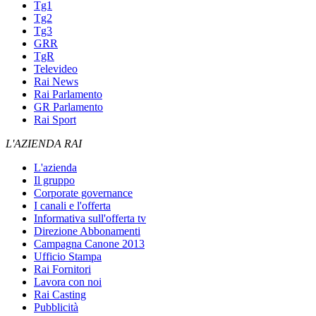
Tg1
Tg2
Tg3
GRR
TgR
Televideo
Rai News
Rai Parlamento
GR Parlamento
Rai Sport
L'AZIENDA RAI
L'azienda
Il gruppo
Corporate governance
I canali e l'offerta
Informativa sull'offerta tv
Direzione Abbonamenti
Campagna Canone 2013
Ufficio Stampa
Rai Fornitori
Lavora con noi
Rai Casting
Pubblicità