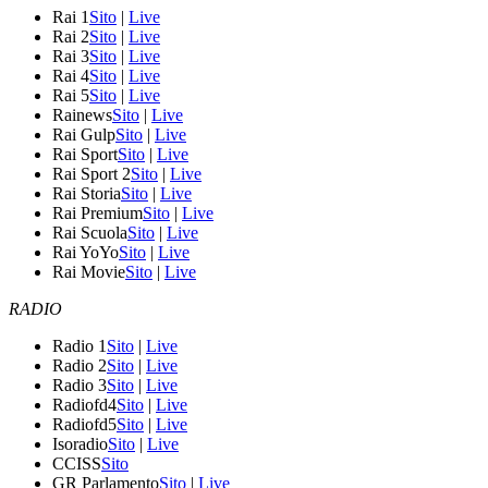
Rai 1
Sito
|
Live
Rai 2
Sito
|
Live
Rai 3
Sito
|
Live
Rai 4
Sito
|
Live
Rai 5
Sito
|
Live
Rainews
Sito
|
Live
Rai Gulp
Sito
|
Live
Rai Sport
Sito
|
Live
Rai Sport 2
Sito
|
Live
Rai Storia
Sito
|
Live
Rai Premium
Sito
|
Live
Rai Scuola
Sito
|
Live
Rai YoYo
Sito
|
Live
Rai Movie
Sito
|
Live
RADIO
Radio 1
Sito
|
Live
Radio 2
Sito
|
Live
Radio 3
Sito
|
Live
Radiofd4
Sito
|
Live
Radiofd5
Sito
|
Live
Isoradio
Sito
|
Live
CCISS
Sito
GR Parlamento
Sito
|
Live