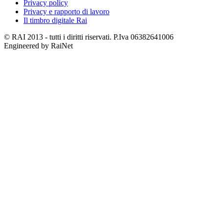
Privacy policy
Privacy e rapporto di lavoro
Il timbro digitale Rai
© RAI 2013 - tutti i diritti riservati. P.Iva 06382641006
Engineered by RaiNet