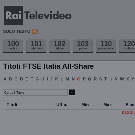
SOLO TESTO
100
101
102
103
110
120
indice
ultim'ora
24 ore
prima
primo piano
politica
Titoli FTSE Italia All-Share
A
B
C
D
E
F
G
H
I
J
K
L
M
N
O
P
Q
R
S
T
U
V
W
X
Y
Titoli
Uffic.
Min
Max
Flas
Dati di 