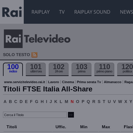
RAIPLAY
TV
RAIPLAY SOUND
NEW
SOLO TESTO
100
101
102
103
110
120
indice
ultim'ora
24 ore
prima
primo piano
politica
www.servizitelevideo.rai.it
Lavoro
Cinema
Prima serata Tv
Almanacco
Raga
Titoli FTSE Italia All-Share
A
B
C
D
E
F
G
H
I
J
K
L
M
N
O
P
Q
R
S
T
U
V
W
X
Y
Titoli
Uffic.
Min
Max
Flas