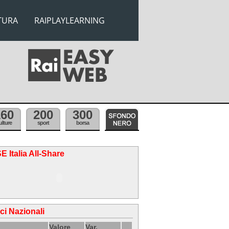
TURA
RAIPLAYLEARNING
160
200
300
ulture
sport
borsa
E Italia All-Share
ici Nazionali
Valore
Var.