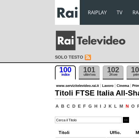
RAIPLAY
TV
RA
SOLO TESTO
100
101
102
10
indice
ultim'ora
24 ore
pri
www.servizitelevideo.rai.it
Lavoro
Cinema
Prim
Titoli FTSE Italia All-Sh
A
B
C
D
E
F
G
H
I
J
K
L
M
N
O
Titoli
Uffic.
M