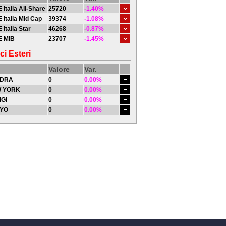
 Italia All-Share
25720
-1.40%
 Italia Mid Cap
39374
-1.08%
 Italia Star
46268
-0.87%
E MIB
23707
-1.45%
ci Esteri
Valore
Var.
DRA
0
0.00%
 YORK
0
0.00%
IGI
0
0.00%
YO
0
0.00%