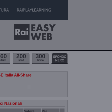
TURA
RAIPLAYLEARNING
160
200
300
ulture
sport
borsa
E Italia All-Share
ici Nazionali
Valore
Var.