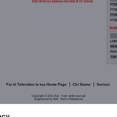
Dati di borsa italiana ritardati di 15 minuti
FTSE
FTSE
FTSE
FTS
Indi
LON
NEW
PAR
TOK
Fai di Televideo la tua Home Page
Chi Siamo
Scrivici
Copyright © 2011 Rai - Tutti i diritti riservati
Engineered by RAI - Reti e Piattaforme
acy