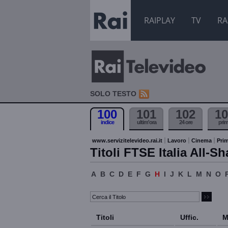
RAIPLAY
TV
RA
SOLO TESTO
100
101
102
10
indice
ultim'ora
24 ore
pri
www.servizitelevideo.rai.it
Lavoro
Cinema
Prim
Titoli FTSE Italia All-Sh
A
B
C
D
E
F
G
H
I
J
K
L
M
N
O
Titoli
Uffic.
M