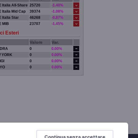
 Italia All-Share
25720
-1.40%
 Italia Mid Cap
39374
-1.08%
 Italia Star
46268
-0.87%
E MIB
23707
-1.45%
ci Esteri
Valore
Var.
DRA
0
0.00%
 YORK
0
0.00%
IGI
0
0.00%
YO
0
0.00%
Continua senza accettare