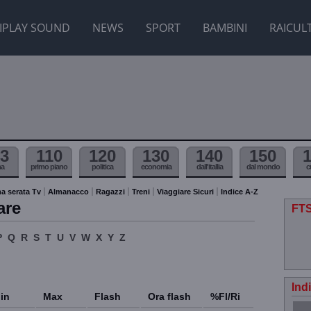
IPLAY SOUND
NEWS
SPORT
BAMBINI
RAICUL
3
110
120
130
140
150
ma
primo piano
politica
economia
dall'itallia
dal mondo
c
a serata Tv
Almanacco
Ragazzi
Treni
Viaggiare Sicuri
Indice A-Z
are
FTS
P
Q
R
S
T
U
V
W
X
Y
Z
Ind
in
Max
Flash
Ora flash
%Fl/Ri