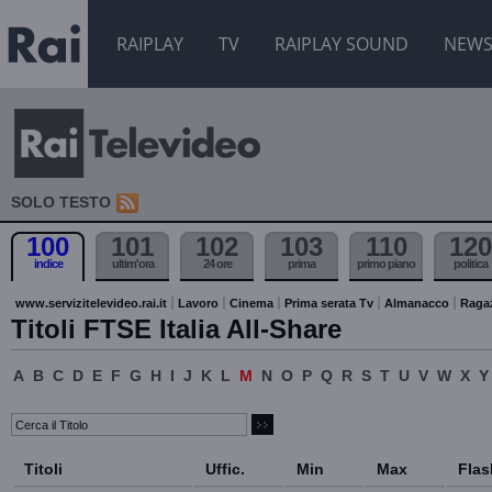
RAIPLAY
TV
RAIPLAY SOUND
NEW
SOLO TESTO
100
101
102
103
110
120
indice
ultim'ora
24 ore
prima
primo piano
politica
www.servizitelevideo.rai.it
Lavoro
Cinema
Prima serata Tv
Almanacco
Raga
Titoli FTSE Italia All-Share
A
B
C
D
E
F
G
H
I
J
K
L
M
N
O
P
Q
R
S
T
U
V
W
X
Y
Titoli
Uffic.
Min
Max
Flas