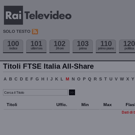
SOLO TESTO
100
101
102
103
110
120
indice
ultim'ora
24 ore
prima
primo piano
politica
Titoli FTSE Italia All-Share
A
B
C
D
E
F
G
H
I
J
K
L
M
N
O
P
Q
R
S
T
U
V
W
X
Y
Titoli
Uffic.
Min
Max
Flas
Dati di 