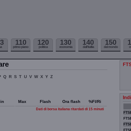
3
110
120
130
140
150
ma
primo piano
politica
economia
dall'itallia
dal mondo
c
are
FTS
P
Q
R
S
T
U
V
W
X
Y
Z
Ind
in
Max
Flash
Ora flash
%Fl/Ri
Dati di borsa italiana ritardati di 15 minuti
FTSE
FTSE
FTSE
FTS