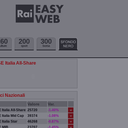
160
200
300
ulture
sport
borsa
E Italia All-Share
ici Nazionali
Valore
Var.
 Italia All-Share
25720
-1.40%
 Italia Mid Cap
39374
-1.08%
 Italia Star
46268
-0.87%
E MIB
23707
-1.45%