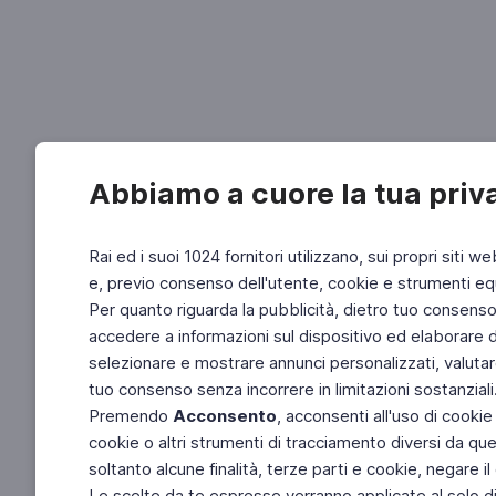
Abbiamo a cuore la tua priv
Rai ed i suoi 1024 fornitori utilizzano, sui propri siti we
e, previo consenso dell'utente, cookie e strumenti equ
Per quanto riguarda la pubblicità, dietro tuo consenso, 
accedere a informazioni sul dispositivo ed elaborare dati
selezionare e mostrare annunci personalizzati, valutar
tuo consenso senza incorrere in limitazioni sostanziali
Premendo
Acconsento
, acconsenti all'uso di cookie
cookie o altri strumenti di tracciamento diversi da quel
soltanto alcune finalità, terze parti e cookie, negare
Le scelte da te espresse verranno applicate al solo dis