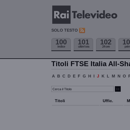
SOLO TESTO
100
101
102
10
indice
ultim'ora
24 ore
pri
Titoli FTSE Italia All-Sh
A
B
C
D
E
F
G
H
I
J
K
L
M
N
O
Titoli
Uffic.
M