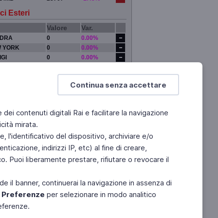
ci Esteri
Valore
Var.
DRA
0
0.00%
 YORK
0
0.00%
IGI
0
0.00%
YO
0
0.00%
Continua senza accettare
e dei contenuti digitali Rai e facilitare la navigazione
cità mirata.
 l'identificativo del dispositivo, archiviare e/o
ticazione, indirizzi IP, etc) al fine di creare,
. Puoi liberamente prestare, rifiutare o revocare il
de il banner, continuerai la navigazione in assenza di
e
Preferenze
per selezionare in modo analitico
referenze.