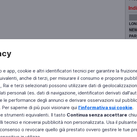
Indi
LON
NEW
PAR
TOK
acy
b e app, cookie e altri identificatori tecnici per garantire la fruizion
Fai di Televideo la tua Home Page
Chi Siamo
Scrivici
ivalenti, anche di terzi, per misurare il consumo e proporre pubbli
Rai e terzi selezionati possono utilizzare dati di geolocalizzazione,
Copyright © 2011 Rai - Tutti i diritti riservati
Engineered by RAI - Reti e Piattaforme
 personali (es. dati di navigazione, identificatori derivati dall'auten
e le performance degli annunci e derivare osservazioni sul pubblico
. Per saperne di più puoi visionare qui
l'informativa sui cookie
.
 e strumenti equivalenti. Il tasto
Continua senza accettare
chiu
li tecnici e riceverai pubblicità non personalizzata. Usa il pulsant
 il consenso o revocare quello già prestato ovvero gestire le tue p
positivo in utilizzo.