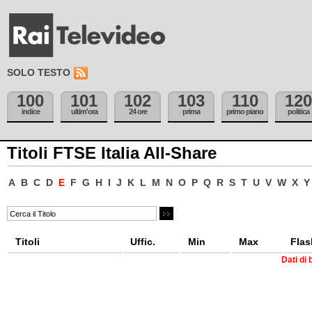
SOLO TESTO
100
101
102
103
110
120
indice
ultim'ora
24 ore
prima
primo piano
politica
Titoli FTSE Italia All-Share
A
B
C
D
E
F
G
H
I
J
K
L
M
N
O
P
Q
R
S
T
U
V
W
X
Y
Titoli
Uffic.
Min
Max
Flas
Dati di 