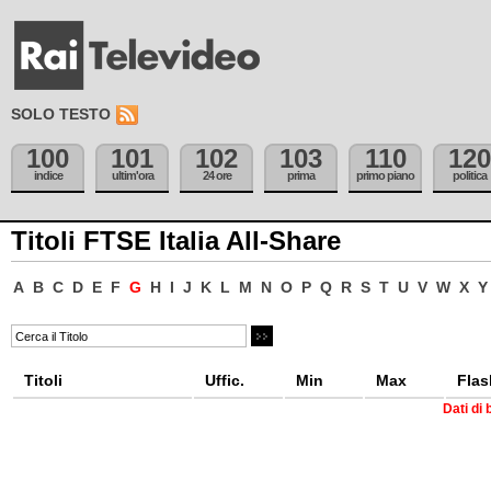
SOLO TESTO
100
101
102
103
110
120
indice
ultim'ora
24 ore
prima
primo piano
politica
Titoli FTSE Italia All-Share
A
B
C
D
E
F
G
H
I
J
K
L
M
N
O
P
Q
R
S
T
U
V
W
X
Y
Titoli
Uffic.
Min
Max
Flas
Dati di 