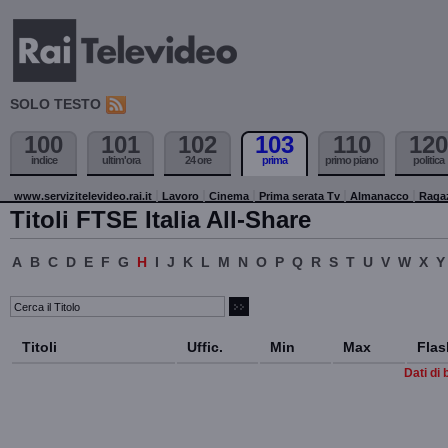
SOLO TESTO
100
101
102
103
110
120
indice
ultim'ora
24 ore
prima
primo piano
politica
www.servizitelevideo.rai.it
Lavoro
Cinema
Prima serata Tv
Almanacco
Raga
Titoli FTSE Italia All-Share
A
B
C
D
E
F
G
H
I
J
K
L
M
N
O
P
Q
R
S
T
U
V
W
X
Y
Titoli
Uffic.
Min
Max
Flas
Dati di 