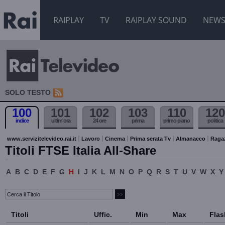
RAIPLAY
TV
RAIPLAY SOUND
NEW
SOLO TESTO
100
101
102
103
110
120
indice
ultim'ora
24 ore
prima
primo piano
politica
www.servizitelevideo.rai.it
Lavoro
Cinema
Prima serata Tv
Almanacco
Raga
Titoli FTSE Italia All-Share
A
B
C
D
E
F
G
H
I
J
K
L
M
N
O
P
Q
R
S
T
U
V
W
X
Y
Titoli
Uffic.
Min
Max
Flas