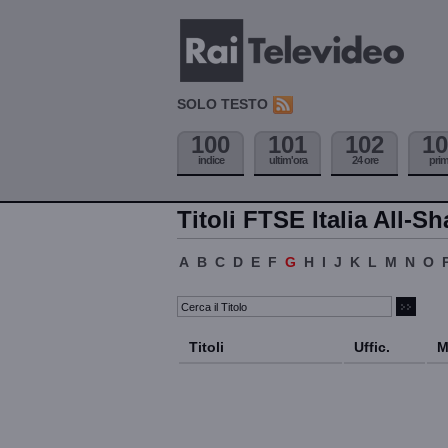
SOLO TESTO
100
101
102
10
indice
ultim'ora
24 ore
pri
Titoli FTSE Italia All-Sh
A
B
C
D
E
F
G
H
I
J
K
L
M
N
O
Titoli
Uffic.
M