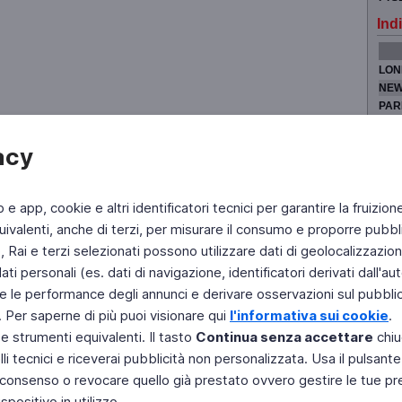
Indi
LON
NEW
PAR
TOK
acy
b e app, cookie e altri identificatori tecnici per garantire la fruizion
Fai di Televideo la tua Home Page
Chi Siamo
Scrivici
ivalenti, anche di terzi, per misurare il consumo e proporre pubbli
Rai e terzi selezionati possono utilizzare dati di geolocalizzazione,
Copyright © 2011 Rai - Tutti i diritti riservati
Engineered by RAI - Reti e Piattaforme
 personali (es. dati di navigazione, identificatori derivati dall'auten
e le performance degli annunci e derivare osservazioni sul pubblico
. Per saperne di più puoi visionare qui
l'informativa sui cookie
.
 e strumenti equivalenti. Il tasto
Continua senza accettare
chiu
li tecnici e riceverai pubblicità non personalizzata. Usa il pulsant
 il consenso o revocare quello già prestato ovvero gestire le tue p
positivo in utilizzo.