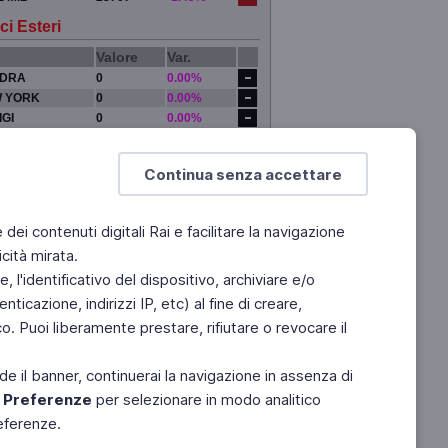
ci Esteri
Valore
Var.
DRA
0
0.00%
 YORK
0
0.00%
IGI
0
0.00%
YO
0
0.00%
Continua senza accettare
e dei contenuti digitali Rai e facilitare la navigazione
cità mirata.
 l'identificativo del dispositivo, archiviare e/o
ticazione, indirizzi IP, etc) al fine di creare,
. Puoi liberamente prestare, rifiutare o revocare il
de il banner, continuerai la navigazione in assenza di
e
Preferenze
per selezionare in modo analitico
referenze.