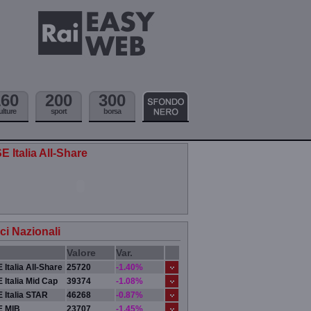
160
200
300
ulture
sport
borsa
E Italia All-Share
ici Nazionali
Valore
Var.
 Italia All-Share
25720
-1.40%
 Italia Mid Cap
39374
-1.08%
 Italia STAR
46268
-0.87%
E MIB
23707
-1.45%