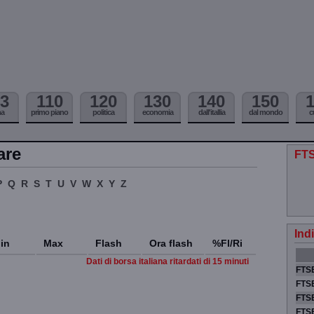
3
110
120
130
140
150
ma
primo piano
politica
economia
dall'itallia
dal mondo
c
are
FTS
P
Q
R
S
T
U
V
W
X
Y
Z
Ind
in
Max
Flash
Ora flash
%Fl/Ri
Dati di borsa italiana ritardati di 15 minuti
FTSE
FTSE
FTSE
FTS