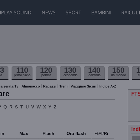
IPLAY SOUND
NEWS
SPORT
BAMBINI
RAICUL
3
110
120
130
140
150
ma
primo piano
politica
economia
dall'itallia
dal mondo
c
a serata Tv
Almanacco
Ragazzi
Treni
Viaggiare Sicuri
Indice A-Z
are
FTS
P
Q
R
S
T
U
V
W
X
Y
Z
Ind
in
Max
Flash
Ora flash
%Fl/Ri