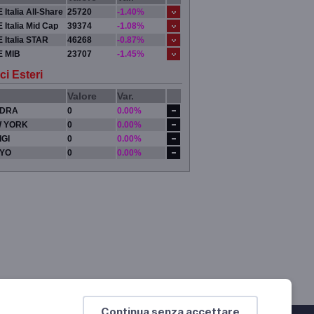
 Italia All-Share
25720
-1.40%
 Italia Mid Cap
39374
-1.08%
 Italia STAR
46268
-0.87%
E MIB
23707
-1.45%
ci Esteri
Valore
Var.
DRA
0
0.00%
 YORK
0
0.00%
IGI
0
0.00%
YO
0
0.00%
Continua senza accettare