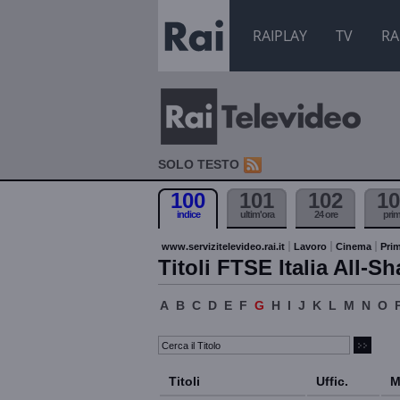
RAIPLAY
TV
RA
SOLO TESTO
100
101
102
10
indice
ultim'ora
24 ore
pri
www.servizitelevideo.rai.it
Lavoro
Cinema
Prim
Titoli FTSE Italia All-Sh
A
B
C
D
E
F
G
H
I
J
K
L
M
N
O
Titoli
Uffic.
M