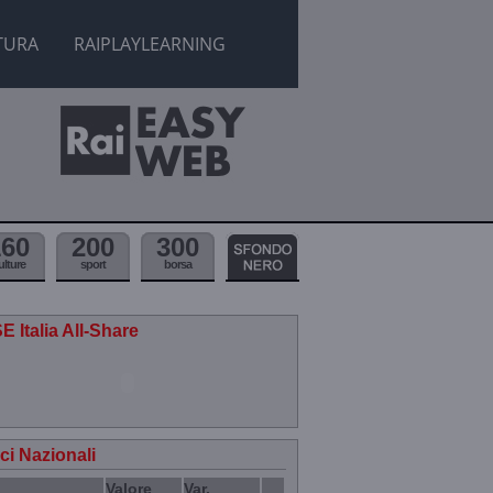
TURA
RAIPLAYLEARNING
160
200
300
ulture
sport
borsa
E Italia All-Share
ici Nazionali
Valore
Var.