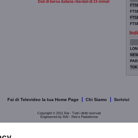
Dati di borsa italiana ritardati di 15 minuti
FTSE
FTSE
FTSE
FTS
Indi
LON
NEW
PAR
TOK
Fai di Televideo la tua Home Page
Chi Siamo
Scrivici
Copyright © 2011 Rai - Tutti i diritti riservati
Engineered by RAI - Reti e Piattaforme
acy