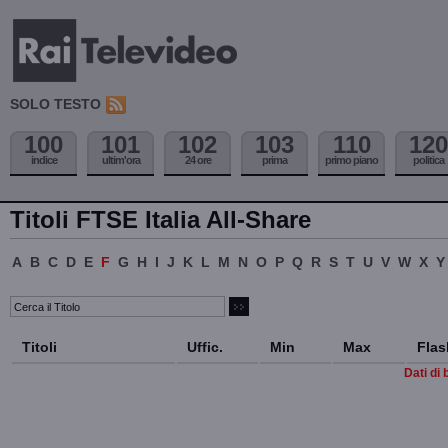
SOLO TESTO
100
101
102
103
110
120
indice
ultim'ora
24 ore
prima
primo piano
politica
Titoli FTSE Italia All-Share
A
B
C
D
E
F
G
H
I
J
K
L
M
N
O
P
Q
R
S
T
U
V
W
X
Y
Titoli
Uffic.
Min
Max
Flas
Dati di 