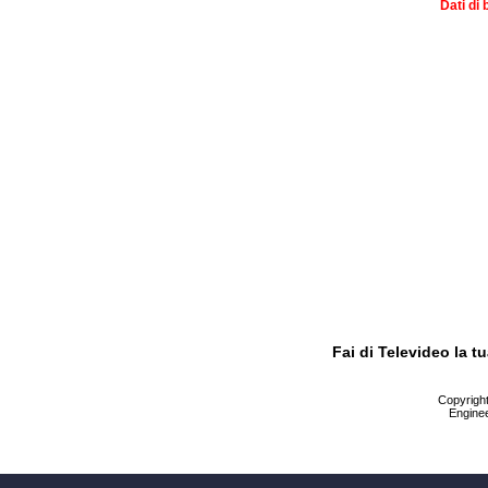
Dati di 
Fai di Televideo la 
Copyright 
Enginee