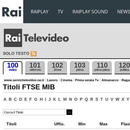
RAIPLAY
TV
RAIPLAY SOUND
NEW
SOLO TESTO
100
101
102
103
110
120
indice
ultim'ora
24 ore
prima
primo piano
politica
www.servizitelevideo.rai.it
Lavoro
Cinema
Prima serata Tv
Almanacco
Raga
Titoli FTSE MIB
A
B
C
D
E
F
G
H
I
J
K
L
M
N
O
P
Q
R
S
T
U
V
W
X
Y
Titoli
Uffic.
Min
Max
Flas