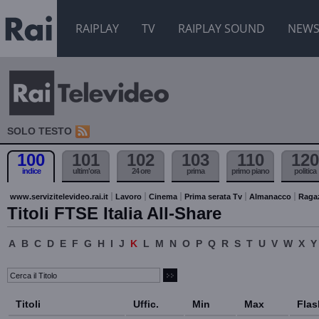
RAIPLAY
TV
RAIPLAY SOUND
NEW
SOLO TESTO
100
101
102
103
110
120
indice
ultim'ora
24 ore
prima
primo piano
politica
www.servizitelevideo.rai.it
Lavoro
Cinema
Prima serata Tv
Almanacco
Raga
Titoli FTSE Italia All-Share
A
B
C
D
E
F
G
H
I
J
K
L
M
N
O
P
Q
R
S
T
U
V
W
X
Y
Titoli
Uffic.
Min
Max
Flas