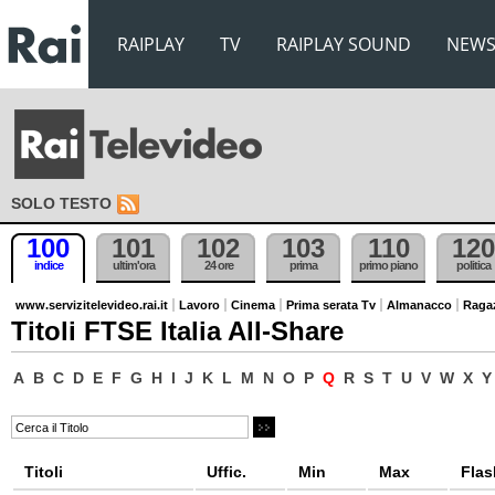
RAIPLAY
TV
RAIPLAY SOUND
NEW
SOLO TESTO
100
101
102
103
110
120
indice
ultim'ora
24 ore
prima
primo piano
politica
www.servizitelevideo.rai.it
Lavoro
Cinema
Prima serata Tv
Almanacco
Raga
Titoli FTSE Italia All-Share
A
B
C
D
E
F
G
H
I
J
K
L
M
N
O
P
Q
R
S
T
U
V
W
X
Y
Titoli
Uffic.
Min
Max
Flas