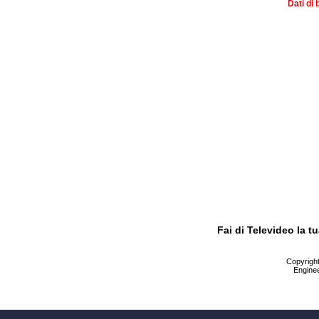
Dati di 
Fai di Televideo la 
Copyright 
Enginee