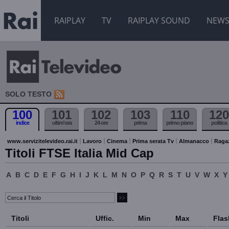
RAIPLAY
TV
RAIPLAY SOUND
NEW
SOLO TESTO
100
101
102
103
110
120
indice
ultim'ora
24 ore
prima
primo piano
politica
www.servizitelevideo.rai.it
Lavoro
Cinema
Prima serata Tv
Almanacco
Raga
Titoli FTSE Italia Mid Cap
A
B
C
D
E
F
G
H
I
J
K
L
M
N
O
P
Q
R
S
T
U
V
W
X
Y
Titoli
Uffic.
Min
Max
Flas