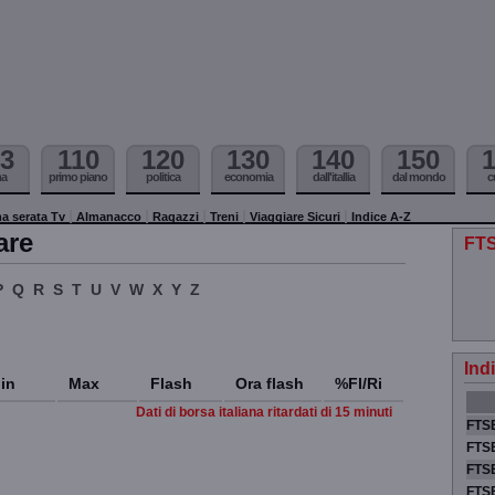
3
110
120
130
140
150
ma
primo piano
politica
economia
dall'itallia
dal mondo
c
a serata Tv
Almanacco
Ragazzi
Treni
Viaggiare Sicuri
Indice A-Z
are
FTS
P
Q
R
S
T
U
V
W
X
Y
Z
Ind
in
Max
Flash
Ora flash
%Fl/Ri
Dati di borsa italiana ritardati di 15 minuti
FTSE
FTSE
FTSE
FTS