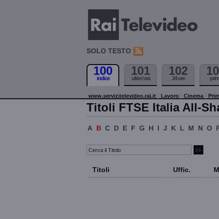
SOLO TESTO
100
101
102
10
indice
ultim'ora
24 ore
pri
www.servizitelevideo.rai.it
Lavoro
Cinema
Prim
Titoli FTSE Italia All-Sh
A
B
C
D
E
F
G
H
I
J
K
L
M
N
O
Titoli
Uffic.
M