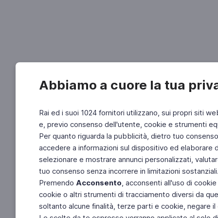
Abbiamo a cuore la tua priv
Rai ed i suoi 1024 fornitori utilizzano, sui propri siti we
e, previo consenso dell'utente, cookie e strumenti equ
Per quanto riguarda la pubblicità, dietro tuo consenso, 
accedere a informazioni sul dispositivo ed elaborare dati
selezionare e mostrare annunci personalizzati, valutar
tuo consenso senza incorrere in limitazioni sostanziali
Premendo
Acconsento
, acconsenti all'uso di cookie
cookie o altri strumenti di tracciamento diversi da quel
soltanto alcune finalità, terze parti e cookie, negare
Le scelte da te espresse verranno applicate al solo dis