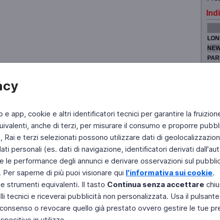
Indi
LON
NEW
PAR
TOK
acy
b e app, cookie e altri identificatori tecnici per garantire la fruizion
Fai di Televideo la tua Home Page
Chi Siamo
Scrivici
ivalenti, anche di terzi, per misurare il consumo e proporre pubbli
Rai e terzi selezionati possono utilizzare dati di geolocalizzazione,
Copyright © 2011 Rai - Tutti i diritti riservati
Engineered by RAI - Reti e Piattaforme
 personali (es. dati di navigazione, identificatori derivati dall'auten
e le performance degli annunci e derivare osservazioni sul pubblico
. Per saperne di più puoi visionare qui
l'informativa sui cookie
.
 e strumenti equivalenti. Il tasto
Continua senza accettare
chiu
li tecnici e riceverai pubblicità non personalizzata. Usa il pulsant
 il consenso o revocare quello già prestato ovvero gestire le tue p
positivo in utilizzo.