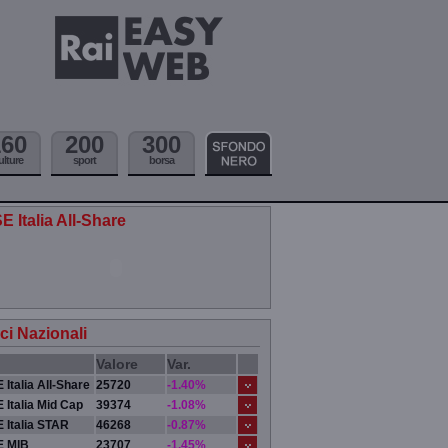
160
200
300
ulture
sport
borsa
E Italia All-Share
ici Nazionali
Valore
Var.
 Italia All-Share
25720
-1.40%
 Italia Mid Cap
39374
-1.08%
 Italia STAR
46268
-0.87%
E MIB
23707
-1.45%