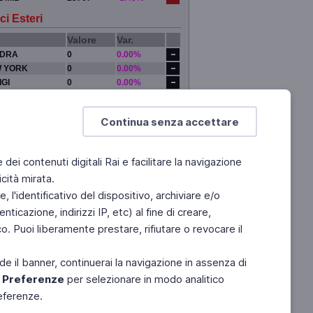
ci Esteri
Valore
Var.
DRA
0
0.00%
 YORK
0
0.00%
IGI
0
0.00%
YO
0
0.00%
Continua senza accettare
e dei contenuti digitali Rai e facilitare la navigazione
cità mirata.
 l'identificativo del dispositivo, archiviare e/o
ticazione, indirizzi IP, etc) al fine di creare,
. Puoi liberamente prestare, rifiutare o revocare il
de il banner, continuerai la navigazione in assenza di
e
Preferenze
per selezionare in modo analitico
referenze.