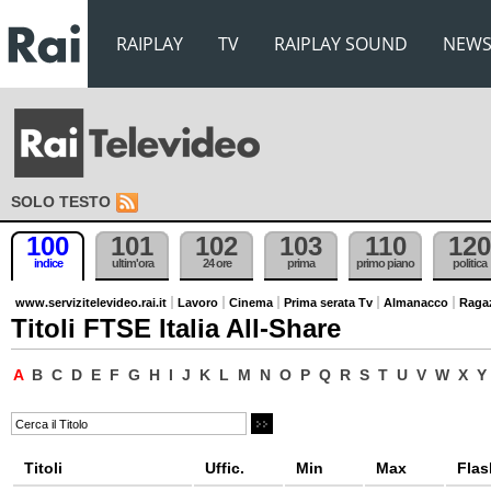
RAIPLAY
TV
RAIPLAY SOUND
NEW
SOLO TESTO
100
101
102
103
110
120
indice
ultim'ora
24 ore
prima
primo piano
politica
www.servizitelevideo.rai.it
Lavoro
Cinema
Prima serata Tv
Almanacco
Raga
Titoli FTSE Italia All-Share
A
B
C
D
E
F
G
H
I
J
K
L
M
N
O
P
Q
R
S
T
U
V
W
X
Y
Titoli
Uffic.
Min
Max
Flas