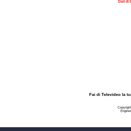
Dati di 
Fai di Televideo la 
Copyright 
Enginee