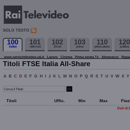
SOLO TESTO
100
101
102
103
110
120
indice
ultim'ora
24 ore
prima
primo piano
politica
www.servizitelevideo.rai.it
Lavoro
Cinema
Prima serata Tv
Almanacco
Raga
Titoli FTSE Italia All-Share
A
B
C
D
E
F
G
H
I
J
K
L
M
N
O
P
Q
R
S
T
U
V
W
X
Y
Titoli
Uffic.
Min
Max
Flas
Dati di 