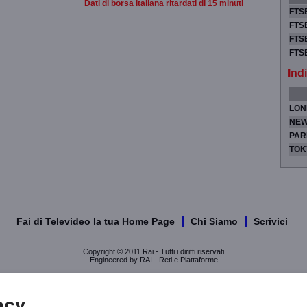
Dati di borsa italiana ritardati di 15 minuti
FTSE
FTSE
FTSE
FTS
Indi
LON
NEW
PAR
TOK
Fai di Televideo la tua Home Page
Chi Siamo
Scrivici
Copyright © 2011 Rai - Tutti i diritti riservati
Engineered by RAI - Reti e Piattaforme
acy