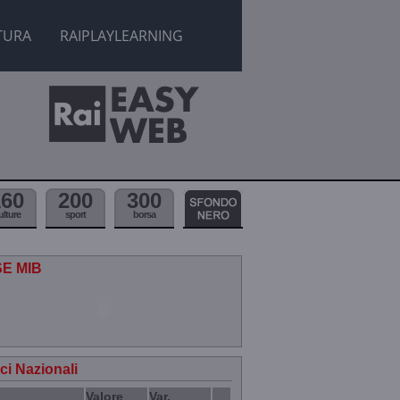
TURA
RAIPLAYLEARNING
160
200
300
ulture
sport
borsa
SE MIB
ici Nazionali
Valore
Var.