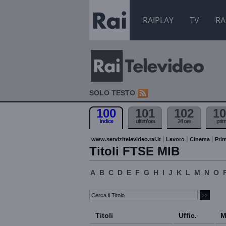
RAIPLAY
TV
RA
SOLO TESTO
100
101
102
10
indice
ultim'ora
24 ore
pri
www.servizitelevideo.rai.it
Lavoro
Cinema
Prim
Titoli FTSE MIB
A
B
C
D
E
F
G
H
I
J
K
L
M
N
O
Titoli
Uffic.
M