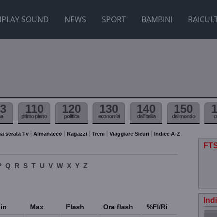
IPLAY SOUND
NEWS
SPORT
BAMBINI
RAICUL
3
110
120
130
140
150
ma
primo piano
politica
economia
dall'itallia
dal mondo
c
a serata Tv
Almanacco
Ragazzi
Treni
Viaggiare Sicuri
Indice A-Z
FT
P
Q
R
S
T
U
V
W
X
Y
Z
Ind
in
Max
Flash
Ora flash
%Fl/Ri