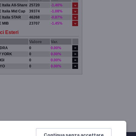
 Italia All-Share
25720
-1.40%
 Italia Mid Cap
39374
-1.08%
 Italia STAR
46268
-0.87%
E MIB
23707
-1.45%
ci Esteri
Valore
Var.
DRA
0
0.00%
 YORK
0
0.00%
IGI
0
0.00%
YO
0
0.00%
Continua senza accettare