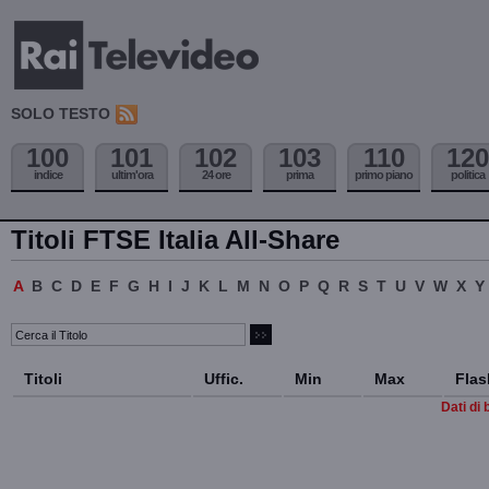
SOLO TESTO
100
101
102
103
110
120
indice
ultim'ora
24 ore
prima
primo piano
politica
Titoli FTSE Italia All-Share
A
B
C
D
E
F
G
H
I
J
K
L
M
N
O
P
Q
R
S
T
U
V
W
X
Y
Titoli
Uffic.
Min
Max
Flas
Dati di 